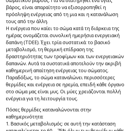
σωματικού βάρους. Για να διατηρηθεί ένα υγιές
βάρος, είναι απαραίτητο να εξισορροπηθεί η
πρόσληψη ενέργειας από τη μια και η κατανάλωση
τους από την άλλη.
Η ενέργεια που καίει το σώμα κατά τη διάρκεια της
ημέρας ονομάζεται συνολική ημερήσια ενεργειακή
δαπάνη (TDEE). Έχει τρία συστατικά: το βασικό
μεταβολισμό, τη θερμική επίδραση της
δραστηριότητας των τροφίμων και των ενεργειακών
δαπανών. Αυτά τα συστατικά αποτελούν την ακριβή
καθημερινή απαίτηση ενέργειας του σώματος.
Παραδόξως, το σώμα καταναλώνει περισσότερες
θερμίδες και ενέργεια σε ηρεμία, επειδή κάθε όργανο
στο σώμα μας είναι μυς. Οι μύες χρειάζονται πολλή
ενέργεια για τη λειτουργία τους.
Πόσες θερμίδες καταναλώνονται στην
καθημερινότητα:
1. Βασικός μεταβολισμός: σε αυτή την κατάσταση
καταναλώνεται το 60 – 75% όλων των θερμίδων κάθε