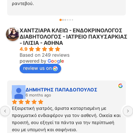
ραντεβού.
Με άκουσε με ηρεμία και προσοχή. Με εξέτασε με 
σύγχρονα μηχανήματα. Ο γιατρός μου εξήγησε τα 
πάντα με σαφήνεια, με βοήθησε να καταλάβω τι 
ΧΑΝΤΖΙΑΡΑ ΚΛΕΙΩ - ΕΝΔΟΚΡΙΝΟΛΟΓΟΣ
συνέβαινε και μου έδωσε πρακτικές συμβουλές για 
ΔΙΑΒΗΤΟΛΟΓΟΣ - ΙΑΤΡΕΙΟ ΠΑΧΥΣΑΡΚΙΑΣ
τη θεραπεία και τι να αποφύγω.
- ΙΛΙΣΙΑ - ΑΘΗΝΑ
Πάντα διαθέσιμος, ακριβώς ότι χρειάζεται ένας 
4.9
γιατρός ώστε να εμπνέει εμπιστοσύνη και σιγουριά 
Based on 249 reviews
στο ασθενή. Τον προτείνω ανεπιφύλακτα!
powered by
G
o
o
g
l
e
review us on
ΔΗΜΗΤΡΗΣ ΠΑΠΑΔΟΠΟΥΛΟΣ
6 months ago
Εξαιρετική γιατρός, άριστα καταρτισμένη με 
πραγματικό ενδιαφέρον για τον ασθενή. Οικεία και 
προσιτή, σου εξηγεί τα πάντα για την περίπτωσή 
σου με υπομονή και σαφήνεια.