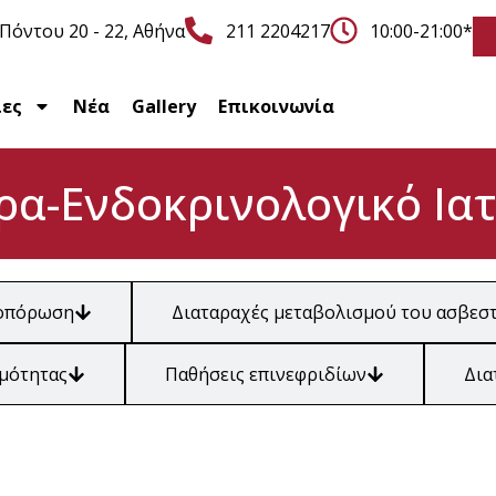
Πόντου 20 - 22, Αθήνα
211 2204217
10:00-21:00*
ίες
Νέα
Gallery
Επικοινωνία
ρα-Ενδοκρινολογικό Ιατ
οπόρωση
Διαταραχές μεταβολισμού του ασβεσ
μότητας
Παθήσεις επινεφριδίων
Δια