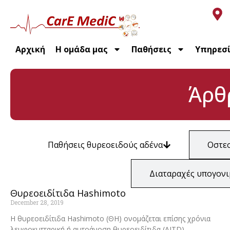
Αρχική
Η ομάδα μας
Παθήσεις
Υπηρεσ
Άρθ
Παθήσεις θυρεοειδούς αδένα
Οστε
Διαταραχές υπογονι
Θυρεοειδίτιδα Hashimoto
December 28, 2019
Η θυρεοειδίτιδα Hashimoto (ΘΗ) ονομάζεται επίσης χρόνια
λεμφοκυτταρική ή αυτοάνοση θυρεοειδίτιδα (AITD).