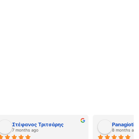
Tasos Kriempardis
8 months ago