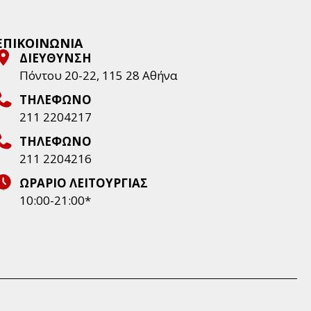
Μου ανέλυσε ακριβώς τι πρέπει να 
κάνω, τον λόγο και με έκανε να 
νιώσω απολύτως ικανοποιημένη με 
ΕΠΙΚΟΙΝΩΝΙΑ
την επιλογή μου να την επισκεφτώ.
ΔΙΕΥΘΥΝΣΗ
Πάνω από όλα ήταν ευγενέστατη, 
Πόντου 20-22, 115 28 Aθήνα
άκουσε αυτά που είχα στο μυαλό μου 
ΤΗΛΕΦΩΝΟ
και μετά με τις γνώσεις της και τον 
211 2204217
τρόπο της μου τα έβαλε και σε σωστή 
σειρά.  Την συνιστώ ανεπιφύλακτα!
ΤΗΛΕΦΩΝΟ
211 2204216
ΩΡΑΡΙΟ ΛΕΙΤΟΥΡΓΙΑΣ
10:00-21:00*