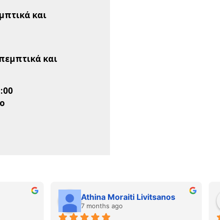
εμπτικά και
απεμπτικά και
1:00
ιο
τέφανος Τριτσάρης
Panagiotis Siglidis
months ago
8 months ago