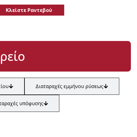
Κλείστε Ραντεβού
ρείο
τίου
Διαταραχές εμμήνου ρύσεως
ταραχές υπόφυσης