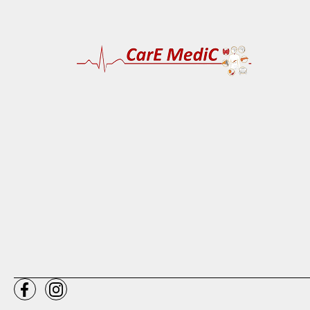
αντιμετωπ
θυροειδη 
ενημερωσ
κλινικες 
αλλαξει α
που την β