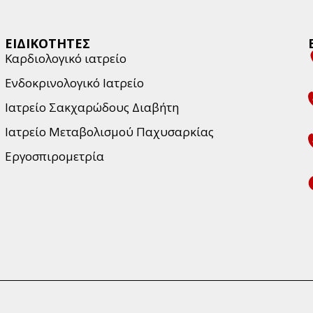
ιση προβληματος με το 
μου και χαρη στην 
η της απο προσφατες 
ΕΙΔΙΚΟΤΗΤΕΣ
μελετες βρηκε τη λυση. Ειχα 
Καρδιολογικό ιατρείο
ρκετους γιατρους, ευτυχης 
Ενδοκρινολογικό Ιατρείο
ρηκα.
Ιατρείο Σακχαρώδους Διαβήτη
Ιατρείο Μεταβολισμού Παχυσαρκίας
Εργοσπιρομετρία