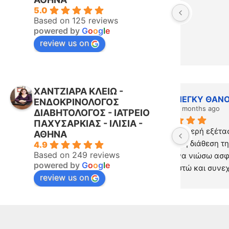
Εξαιρετι
5.0
άριστες 
Based on 125 reviews
powered by
G
o
o
g
l
e
διεξοδικά
review us on
πρόθυμος
ΧΑΝΤΖΙΑΡΑ ΚΛΕΙΩ -
Evi Papadopoulou
Ele
ΕΝΔΟΚΡΙΝΟΛΟΓΟΣ
6 months ago
6 m
ΔΙΑΒΗΤΟΛΟΓΟΣ - ΙΑΤΡΕΙΟ
ΠΑΧΥΣΑΡΚΙΑΣ - ΙΛΙΣΙΑ -
Εξαιρετική γιατρός και άνθρωπος!!! 
Αριστη γι
ΑΘΗΝΑ
Λεπτομερής εξέταση και συζήτηση με 
επαγγελμα
4.9
Based on 249 reviews
αληθινό ενδιαφέρον για τον ασθενή!
ενημερωση
powered by
G
o
o
g
l
e
της ειδικ
review us on
προσεγγισ
το προβλη
καλυτερη 
Προσωπικα