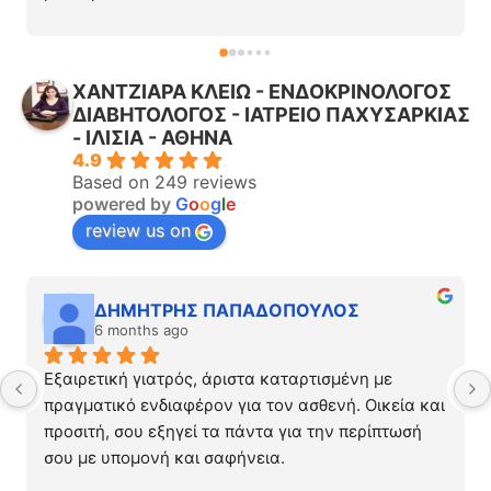
Με άκουσε με ηρεμία και προσοχή. Με εξέτασε με 
σύγχρονα μηχανήματα. Ο γιατρός μου εξήγησε τα 
πάντα με σαφήνεια, με βοήθησε να καταλάβω τι 
ΧΑΝΤΖΙΑΡΑ ΚΛΕΙΩ - ΕΝΔΟΚΡΙΝΟΛΟΓΟΣ
συνέβαινε και μου έδωσε πρακτικές συμβουλές για 
ΔΙΑΒΗΤΟΛΟΓΟΣ - ΙΑΤΡΕΙΟ ΠΑΧΥΣΑΡΚΙΑΣ
τη θεραπεία και τι να αποφύγω.
- ΙΛΙΣΙΑ - ΑΘΗΝΑ
Πάντα διαθέσιμος, ακριβώς ότι χρειάζεται ένας 
4.9
γιατρός ώστε να εμπνέει εμπιστοσύνη και σιγουριά 
Based on 249 reviews
στο ασθενή. Τον προτείνω ανεπιφύλακτα!
powered by
G
o
o
g
l
e
review us on
ΔΗΜΗΤΡΗΣ ΠΑΠΑΔΟΠΟΥΛΟΣ
6 months ago
Εξαιρετική γιατρός, άριστα καταρτισμένη με 
πραγματικό ενδιαφέρον για τον ασθενή. Οικεία και 
προσιτή, σου εξηγεί τα πάντα για την περίπτωσή 
σου με υπομονή και σαφήνεια.