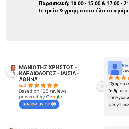
Παρασκευή:
10:00 - 15:00 & 17:00 - 2
Ιατρεία & γραμματεία όλο το ωράρ
El
ΜΑΝΙΩΤΗΣ ΧΡΗΣΤΟΣ -
6 m
ΚΑΡΔΙΟΛΟΓΟΣ - ΙΛΙΣΙΑ -
ΑΘΗΝΑ
Εξαιρετικ
5.0
άνθρωπος!
Based on 125 reviews
powered by
G
o
o
g
l
e
επαγγελμα
review us on
φρόντισαν
του ραντε
Με άκουσε
εξέτασε μ