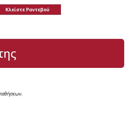
Κλείστε Ραντεβού
της
 παθήσεων.