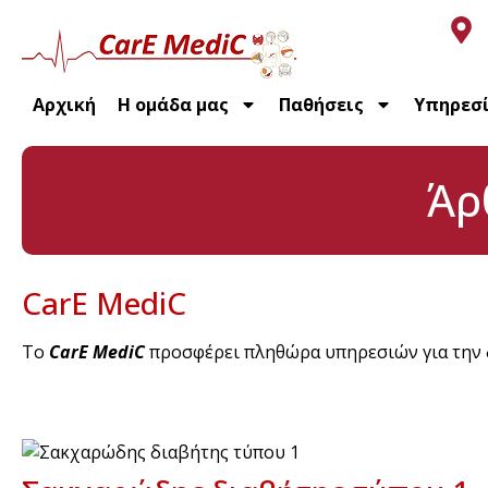
Αρχική
Η ομάδα μας
Παθήσεις
Υπηρεσ
Άρ
CarE MediC
Το
CarE MediC
προσφέρει πληθώρα υπηρεσιών για την 