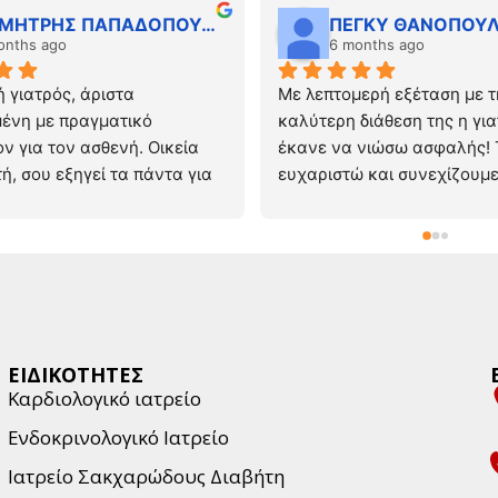
ου εξήγησε τα πάντα με 
ΔΗΜΗΤΡΗΣ ΠΑΠΑΔΟΠΟΥΛΟΣ
ΠΕΓΚΥ ΘΑΝΟΠΟΥ
 με βοήθησε να καταλάβω 
onths ago
6 months ago
ινε και μου έδωσε πρακτικές 
για τη θεραπεία και τι να 
 γιατρός, άριστα 
Με λεπτομερή εξέταση με τ
ένη με πραγματικό 
καλύτερη διάθεση της η για
θέσιμος, ακριβώς ότι 
ν για τον ασθενή. Οικεία 
έκανε να νιώσω ασφαλής! 
ι ένας γιατρός ώστε να 
ή, σου εξηγεί τα πάντα για 
ευχαριστώ και συνεχίζουμε 
μπιστοσύνη και σιγουριά στο 
τωσή σου με υπομονή και 
ον προτείνω ανεπιφύλακτα!
.
ΕΙΔΙΚΟΤΗΤΕΣ
Καρδιολογικό ιατρείο
Ενδοκρινολογικό Ιατρείο
Ιατρείο Σακχαρώδους Διαβήτη