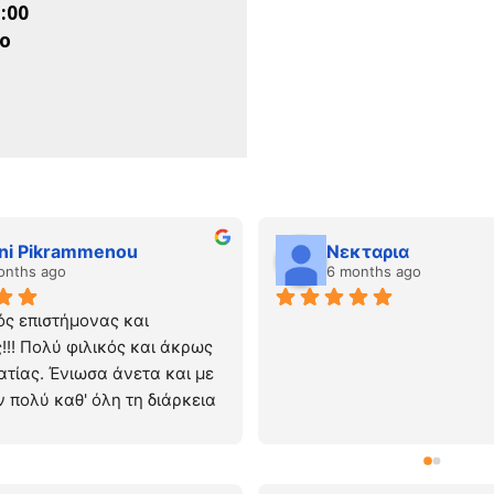
1:00
ιο
eni Pikrammenou
Νεκταρια
onths ago
6 months ago
ός επιστήμονας και 
!! Πολύ φιλικός και άκρως 
τίας. Ένιωσα άνετα και με 
 πολύ καθ' όλη τη διάρκεια 
βού.
 με ηρεμία και προσοχή. Με 
ε σύγχρονα μηχανήματα. Ο 