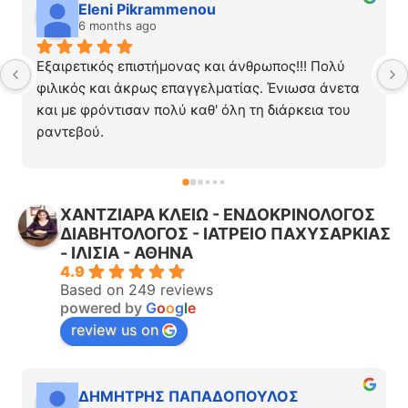
Eleni Pikrammenou
6 months ago
Εξαιρετικός επιστήμονας και άνθρωπος!!! Πολύ 
φιλικός και άκρως επαγγελματίας. Ένιωσα άνετα 
και με φρόντισαν πολύ καθ' όλη τη διάρκεια του 
ραντεβού.
Με άκουσε με ηρεμία και προσοχή. Με εξέτασε με 
σύγχρονα μηχανήματα. Ο γιατρός μου εξήγησε τα 
πάντα με σαφήνεια, με βοήθησε να καταλάβω τι 
ΧΑΝΤΖΙΑΡΑ ΚΛΕΙΩ - ΕΝΔΟΚΡΙΝΟΛΟΓΟΣ
συνέβαινε και μου έδωσε πρακτικές συμβουλές για 
ΔΙΑΒΗΤΟΛΟΓΟΣ - ΙΑΤΡΕΙΟ ΠΑΧΥΣΑΡΚΙΑΣ
τη θεραπεία και τι να αποφύγω.
- ΙΛΙΣΙΑ - ΑΘΗΝΑ
Πάντα διαθέσιμος, ακριβώς ότι χρειάζεται ένας 
4.9
γιατρός ώστε να εμπνέει εμπιστοσύνη και σιγουριά 
Based on 249 reviews
στο ασθενή. Τον προτείνω ανεπιφύλακτα!
powered by
G
o
o
g
l
e
review us on
ΔΗΜΗΤΡΗΣ ΠΑΠΑΔΟΠΟΥΛΟΣ