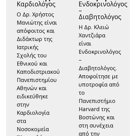
Καρδιολόγος
Ενδοκρινολόγος
–
Ο Δρ. Χρήστος
Διαβητολόγος
Μανιώτης είναι
Η Δρ. Κλειώ
απόφοιτος και
Χαντζιάρα
Διδάκτωρ της
είναι
Ιατρικής
Ενδοκρινολόγος
Σχολής του
–
Εθνικού και
Διαβητολόγος.
Καποδιστριακού
Αποφοίτησε με
Πανεπιστημίου
υποτροφία από
Αθηνών και
το
ειδικεύθηκε
Πανεπιστήμιο
στην
Harvard της
Καρδιολογία
Βοστώνης και
στα
στη συνέχεια
Nοσοκομεία
από την