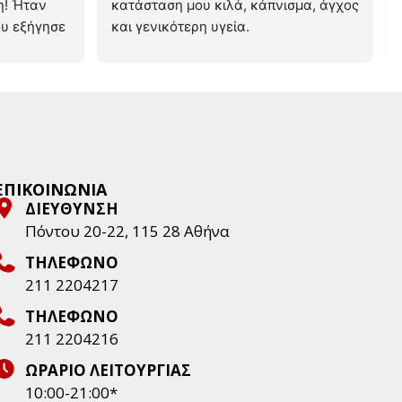
! Ήταν 
κατάσταση μου κιλά, κάπνισμα, άγχος 
υ εξήγησε 
και γενικότερη υγεία.
ανέλυσε 
Καταρτισμένη, με εξέτασε (όχι μόνο 
ουμε! 
από την περιγραφή μου) και ένιωσα 
κατανοώ 
άνετα και ασφάλεια από την πρώτη 
στιγμή.
Μου ανέλυσε ακριβώς τι πρέπει να 
κάνω, τον λόγο και με έκανε να 
νιώσω απολύτως ικανοποιημένη με 
ΕΠΙΚΟΙΝΩΝΙΑ
την επιλογή μου να την επισκεφτώ.
ΔΙΕΥΘΥΝΣΗ
Πάνω από όλα ήταν ευγενέστατη, 
Πόντου 20-22, 115 28 Aθήνα
άκουσε αυτά που είχα στο μυαλό μου 
ΤΗΛΕΦΩΝΟ
και μετά με τις γνώσεις της και τον 
211 2204217
τρόπο της μου τα έβαλε και σε σωστή 
σειρά.  Την συνιστώ ανεπιφύλακτα!
ΤΗΛΕΦΩΝΟ
211 2204216
ΩΡΑΡΙΟ ΛΕΙΤΟΥΡΓΙΑΣ
10:00-21:00*