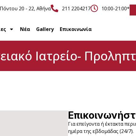
Πόντου 20 - 22, Αθήνα
211 2204217
10:00-21:00*
ίες
Νέα
Gallery
Επικοινωνία
ειακό Ιατρείο- Προληπτ
Επικοινωνήστ
Για επείγοντα ή έκτακτα περ
ημέρα της εβδομάδας (24/7).