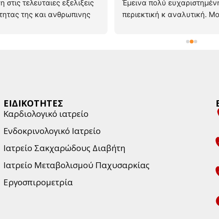
 στις τελευταιες εξελιξεις 
Έμεινα πολύ ευχαριστημένη
οτητας της και ανθρωπινης 
περιεκτική κ αναλυτική. Μο
ης να ακουσει με προσοχη 
όλα τα θεωρητικά και μου 
μα σου και να ψαξει για την 
τον τρόπο που θα προχωρήσ
αντιμετωπιση στο θεμα σου. 
Βρήκα μια γιατρό που την 
 με βοηθησε στην 
και την εμπιστεύομαι!
ιση προβληματος με το 
μου και χαρη στην 
η της απο προσφατες 
ΕΙΔΙΚΟΤΗΤΕΣ
μελετες βρηκε τη λυση. Ειχα 
Καρδιολογικό ιατρείο
ρκετους γιατρους, ευτυχης 
Ενδοκρινολογικό Ιατρείο
ρηκα.
Ιατρείο Σακχαρώδους Διαβήτη
Ιατρείο Μεταβολισμού Παχυσαρκίας
Εργοσπιρομετρία