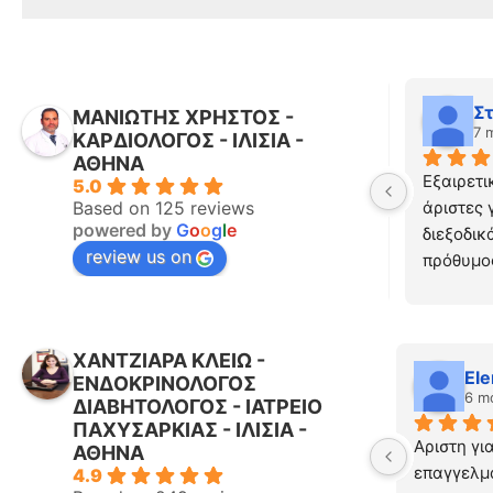
Athina Moraiti Livitsanos
Σ
ΜΑΝΙΩΤΗΣ ΧΡΗΣΤΟΣ -
7 months ago
7 
ΚΑΡΔΙΟΛΟΓΟΣ - ΙΛΙΣΙΑ -
ΑΘΗΝΑ
Εξαιρετι
5.0
άριστες 
Based on 125 reviews
powered by
G
o
o
g
l
e
διεξοδικά
review us on
πρόθυμος
ΧΑΝΤΖΙΑΡΑ ΚΛΕΙΩ -
Evi Papadopoulou
Ele
ΕΝΔΟΚΡΙΝΟΛΟΓΟΣ
6 months ago
6 m
ΔΙΑΒΗΤΟΛΟΓΟΣ - ΙΑΤΡΕΙΟ
ΠΑΧΥΣΑΡΚΙΑΣ - ΙΛΙΣΙΑ -
Εξαιρετική γιατρός και άνθρωπος!!! 
Αριστη γι
ΑΘΗΝΑ
Λεπτομερής εξέταση και συζήτηση με 
επαγγελμα
4.9