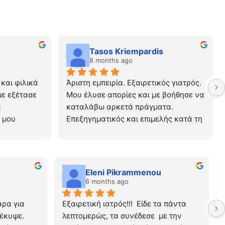
Tasos Kriempardis
8 months ago
αι φιλικά 
Άριστη εμπειρία. Εξαιρετικός γιατρός. 
ε εξέτασε 
Μου έλυσε απορίες και με βοήθησε να 
 
καταλάβω αρκετά πράγματα. 
μου 
Επεξηγηματικός και επιμελής κατά τη 
 
διάρκεια της εξέτασης.
α μου πριν 
 που πλέον 
Eleni Pikrammenou
ος.
6 months ago
ρα για 
Εξαιρετική ιατρός!!!  Είδε τα πάντα 
έκυψε. 
λεπτομερώς, τα συνέδεσε  με την 