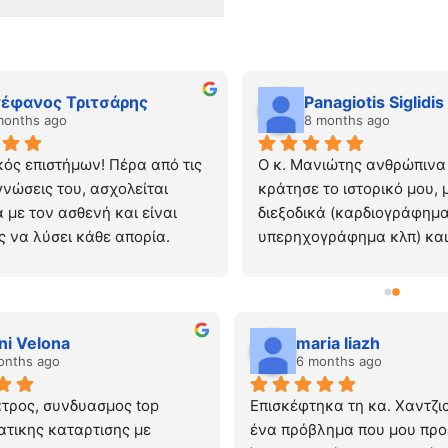
τέφανος Τριτσάρης
Panagiotis Siglidis
months ago
8 months ago
κός επιστήμων! Πέρα από τις 
Ο κ. Μανιώτης ανθρώπινα κ
γνώσεις του, ασχολείται 
κράτησε το ιστορικό μου, μ
 με τον ασθενή και είναι 
διεξοδικά (καρδιογράφημα
 να λύσει κάθε απορία.
υπερηχογράφημα κλπ) και 
ανέλυσε τα αποτελέσματα
απαντώντας στα ερωτήματ
μου υποδείξει τη θεραπεία
ακολουθώ.
ni Velona
maria liazh
Έφυγα πολύ ευχαριστημέν
onths ago
6 months ago
ατρος, συνδυασμος top 
Επισκέφτηκα τη κα. Χαντζια
τικης καταρτισης με 
ένα πρόβλημα που μου προ